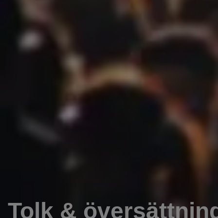
Tolk & översättnin