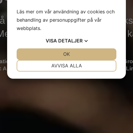
Läs mer om vår användning av cookies och
yrå inom språkbranschen, ett ri
behandling av personuppgifter på vår
webbplats.
 Med 30 års samlad erfarenhet k
VISA
DETALJER
JA
NEJ
OK
JA
NEJ
ion AB förvärvade Skandinavisk Hälsovård Gro
NÖDVÄNDIG
INSTÄLLNINGAR
AVVISA ALLA
c AB:s konkursbo och är numera nya ägare till L
JA
NEJ
JA
NEJ
MARKNADSFÖRING
STATISTIK