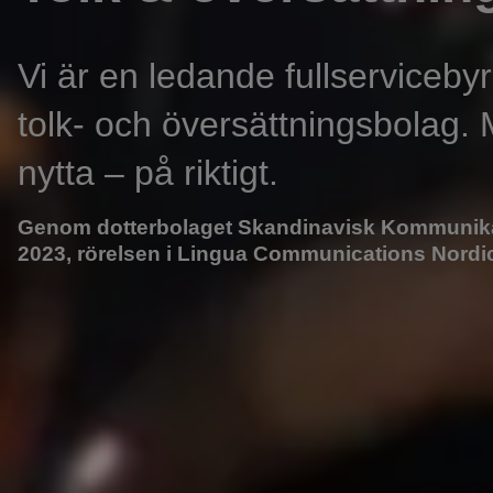
Vi är en ledande fullserviceb
tolk- och översättningsbolag.
nytta – på riktigt.
Genom dotterbolaget Skandinavisk Kommunikat
2023, rörelsen i Lingua Communications Nordi