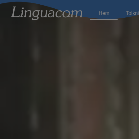
Hem
Tolkn