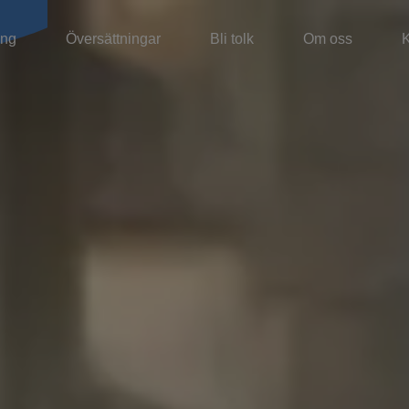
ing
Översättningar
Bli tolk
Om oss
K