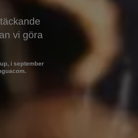
kstäckande
an vi göra
up, i september
inguacom.