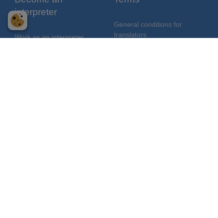
interpreter
General conditions for
translators
Work as an interpreter
Job vacancies
Courses
App for interpreters
About us
Linguacom stands for
quality
Work at Linguacom
Partners