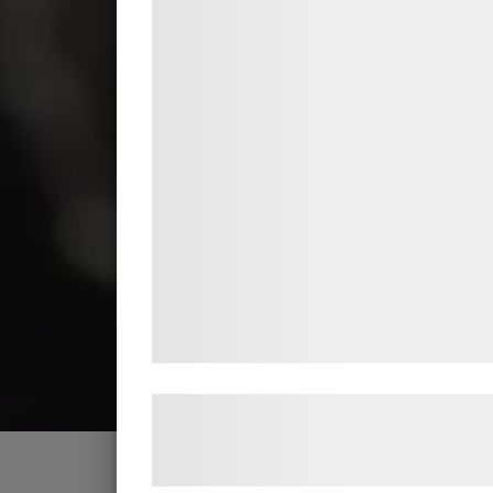
Vi og vores samarbejdspartnere bruger
teknologier, herunder cookies, til at
indsamle oplysninger om dig til forskelli
formål, herunder: Tilpasning af annoncer
bedre brugeroplevelse, funktionalitet,
statistik og marketing. Disse oplysninger
kan blive delt med annoncerings- og
analysepartnere, som kan kombinere de
med data, du tidligere har givet dem elle
de har indsamlet gennem din brug af de
tjenester. Ved at klikke på 'OK' giver du
samtykke til disse formål.
Læs mere om vores brug af cookies og
behandling af persondata på vores
hjemmeside.