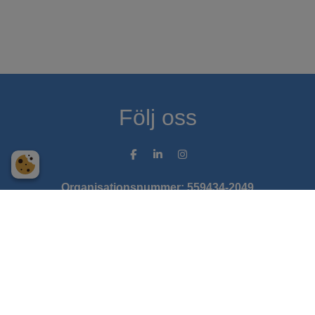
Följ oss
Organisationsnummer: 559434-2049
VAT-nummer: SE559434204901