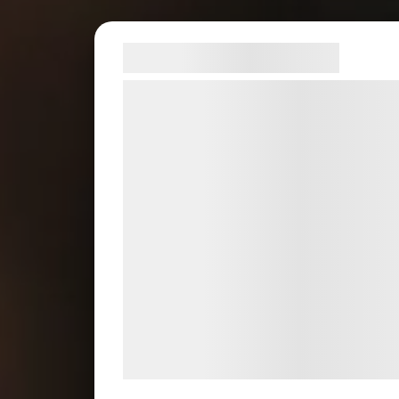
Samtykke til cookies
Vi og vores samarbejdspartnere bruger
teknologier, herunder cookies, til at
indsamle oplysninger om dig til forskelli
formål, herunder: Tilpasning af annoncer
bedre brugeroplevelse, funktionalitet,
statistik og marketing. Disse oplysninger
kan blive delt med annoncerings- og
analysepartnere, som kan kombinere de
med data, du tidligere har givet dem elle
de har indsamlet gennem din brug af de
tjenester. Ved at klikke på 'OK' giver du
samtykke til disse formål.