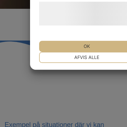
Læs mere om vores brug af cookies og
behandling af persondata på vores
hjemmeside.
OK
NØDVENDIGE
PRÆFERENCER
AFVIS ALLE
MARKETING
STATISTIK
Exempel på situationer där vi kan