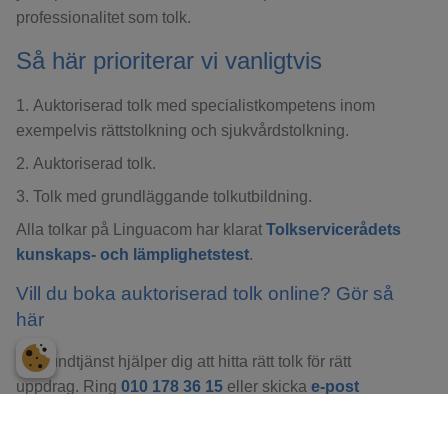
professionalitet som tolk.
Så här prioriterar vi vanligtvis
Auktoriserad tolk med specialistkompetens inom
exempelvis rättstolkning och sjukvårdstolkning.
Auktoriserad tolk.
Tolk med grundläggande tolkutbildning.
Alla tolkar på Linguacom har klarat
Tolkservicerådets
kunskaps- och lämplighetstest
.
Vill du boka auktoriserad tolk online? Gör så
här
Kundtjänst hjälper dig att hitta rätt tolk för rätt
uppdrag. Ring
010 178 36 15
eller skicka
e-post