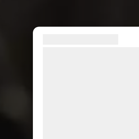
Samtykke til cookies
Vi og vores samarbejdspartnere bruger
teknologier, herunder cookies, til at
indsamle oplysninger om dig til forskelli
formål, herunder: Tilpasning af annoncer
bedre brugeroplevelse, funktionalitet,
statistik og marketing. Disse oplysninger
kan blive delt med annoncerings- og
analysepartnere, som kan kombinere de
med data, du tidligere har givet dem elle
de har indsamlet gennem din brug af de
tjenester. Ved at klikke på 'OK' giver du