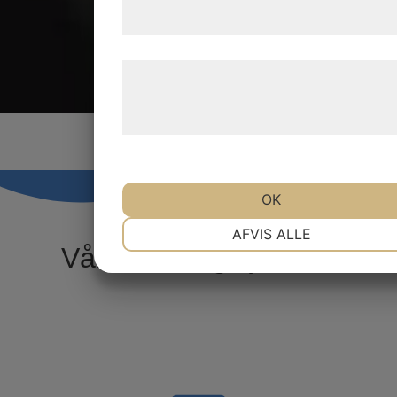
samtykke til disse formål.
Læs mere om vores brug af cookies og
behandling af persondata på vores
hjemmeside.
OK
NØDVENDIGE
PRÆFERENCER
AFVIS ALLE
Våra tolkningstjänster
MARKETING
STATISTIK