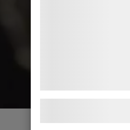
teknologier, herunder cookies, til at
indsamle oplysninger om dig til forskelli
formål, herunder: Tilpasning af annoncer
bedre brugeroplevelse, funktionalitet,
statistik og marketing. Disse oplysninger
kan blive delt med annoncerings- og
analysepartnere, som kan kombinere de
med data, du tidligere har givet dem elle
de har indsamlet gennem din brug af de
tjenester. Ved at klikke på 'OK' giver du
samtykke til disse formål.
Læs mere om vores brug af cookies og
behandling af persondata på vores
hjemmeside.