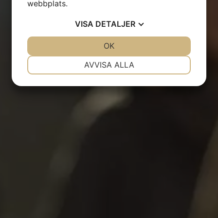
webbplats.
VISA
DETALJER
JA
NEJ
OK
JA
NEJ
NÖDVÄNDIG
INSTÄLLNINGAR
AVVISA ALLA
JA
NEJ
JA
NEJ
MARKNADSFÖRING
STATISTIK