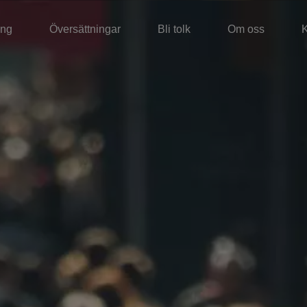
ing
Översättningar
Bli tolk
Om oss
K