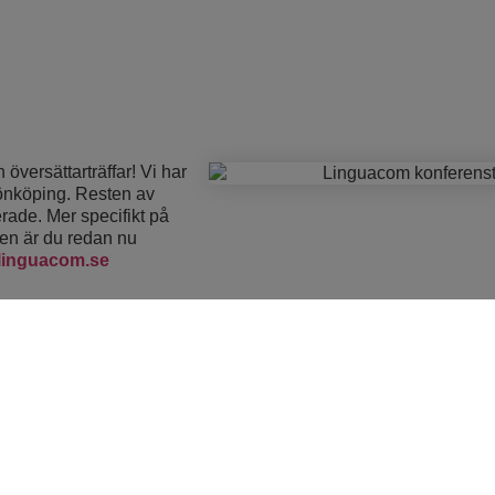
 översättarträffar! Vi har
 Jönköping. Resten av
rade. Mer specifikt på
en är du redan nu
linguacom.se