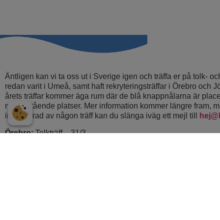
Äntligen kan vi ta oss ut i Sverige igen och träffa er på tolk- och
redan varit i Umeå, samt haft rekryteringsträffar i Örebro och
årets träffar kommer äga rum där de blå knappnålarna är place
nedanstående platser. Mer information kommer längre fram, m
intresserad av någon träff kan du slänga iväg ett mejl till
hej@
Örebro:
Tolkträff – 31/3
Stockholm:
Översättarträff – 5/4
Borlänge:
Tolkträff – 17/5
Sundsvall:
Tolkträff – 30/8
Stockholm:
Tolkträff – 6/9
Malmö:
Översättarträff – 8/9