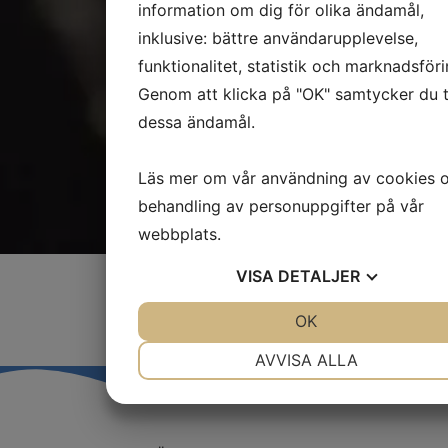
information om dig för olika ändamål,
inklusive: bättre användarupplevelse,
funktionalitet, statistik och marknadsföri
Genom att klicka på "OK" samtycker du ti
dessa ändamål.
Läs mer om vår användning av cookies 
behandling av personuppgifter på vår
webbplats.
VISA
DETALJER
JA
NEJ
OK
JA
NEJ
NÖDVÄNDIG
INSTÄLLNINGAR
AVVISA ALLA
JA
NEJ
JA
NEJ
MARKNADSFÖRING
STATISTIK